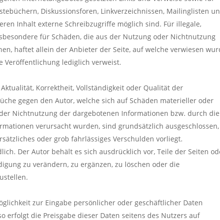
tebüchern, Diskussionsforen, Linkverzeichnissen, Mailinglisten un
en Inhalt externe Schreibzugriffe möglich sind. Für illegale,
insbesondere für Schäden, die aus der Nutzung oder Nichtnutzung
en, haftet allein der Anbieter der Seite, auf welche verwiesen wur
e Veröffentlichung lediglich verweist.
tualität, Korrektheit, Vollständigkeit oder Qualität der
rüche gegen den Autor, welche sich auf Schäden materieller oder
 oder Nichtnutzung der dargebotenen Informationen bzw. durch die
ormationen verursacht wurden, sind grundsätzlich ausgeschlossen,
rsätzliches oder grob fahrlässiges Verschulden vorliegt.
ich. Der Autor behält es sich ausdrücklich vor, Teile der Seiten od
gung zu verändern, zu ergänzen, zu löschen oder die
ustellen.
glichkeit zur Eingabe persönlicher oder geschäftlicher Daten
o erfolgt die Preisgabe dieser Daten seitens des Nutzers auf