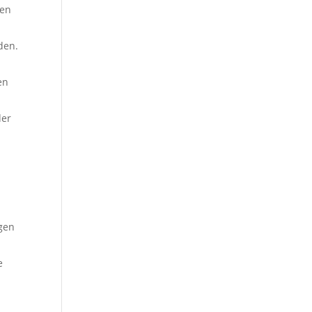
ien
den.
en
der
gen
e