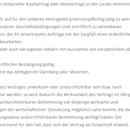
notarieller Kaufvertrag oder Mietvertrag) ist der Locate Immonil
, auf für den anderen Vertragsteil provisionspflichtig tätig zu wer
seren Geschäftsbedingungen sind schriftlich zu vereinbaren
ch, die Ihr anvertrauten Aufträge mit der Sorgfalt eines ordentlich
 bearbeiten.
ber auch bei eigenen Fehlern mit Ausnahme von vorsätzlichem o
ftlicher Bestätigung gültig.
tand das Amtsgericht Starnberg oder München.
eses Vertrages unwirksam oder undurchführbar sein bzw. nach
ar werden, so wird dadurch die Wirksamkeit des Vertrags im Übri
r undurchführbaren Bestimmung soll diejenige wirksame und
en der wirtschaftlichen Zielsetzung möglichst nahe kommt, die di
hungsweise undurchführbaren Bestimmung verfolgt haben. Die
chend für den Fall, dass sich der Vertrag als lückenhaft erweist.