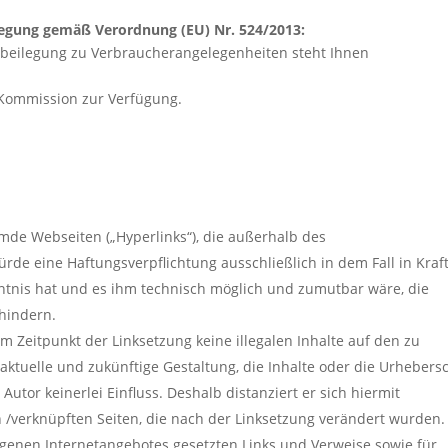
legung gemäß Verordnung (EU) Nr. 524/2013:
beilegung zu Verbraucherangelegenheiten steht Ihnen
-Kommission zur Verfügung.
emde Webseiten („Hyperlinks“), die außerhalb des
rde eine Haftungsverpflichtung ausschließlich in dem Fall in Kraf
nntnis hat und es ihm technisch möglich und zumutbar wäre, die
rhindern.
um Zeitpunkt der Linksetzung keine illegalen Inhalte auf den zu
aktuelle und zukünftige Gestaltung, die Inhalte oder die Urhebers
Autor keinerlei Einfluss. Deshalb distanziert er sich hiermit
en /verknüpften Seiten, die nach der Linksetzung verändert wurden.
 eigenen Internetangebotes gesetzten Links und Verweise sowie für