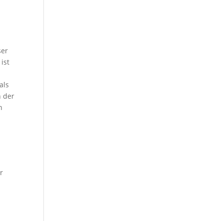
ser
ist
als
n der
n
r