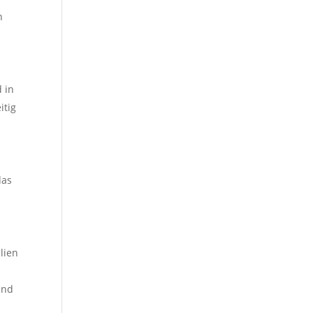
n
 in
itig
das
lien
und