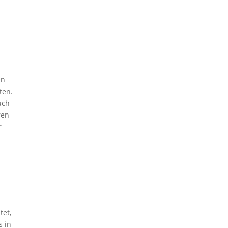
en
ten.
uch
ren
r
tet,
s in