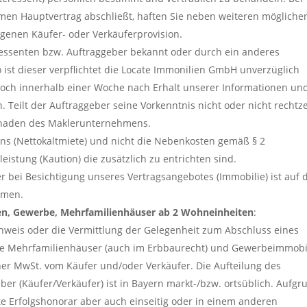
amen Hauptvertrag abschließt, haften Sie neben weiteren mögliche
enen Käufer- oder Verkäuferprovision.
ressenten bzw. Auftraggeber bekannt oder durch ein anderes
st dieser verpflichtet die Locate Immonilien GmbH unverzüglich
edoch innerhalb einer Woche nach Erhalt unserer Informationen und
 Teilt der Auftraggeber seine Vorkenntnis nicht oder nicht rechtze
Schaden des Maklerunternehmens.
ns (Nettokaltmiete) und nicht die Nebenkosten gemäß § 2
istung (Kaution) die zusätzlich zu entrichten sind.
bei Besichtigung unseres Vertragsangebotes (Immobilie) ist auf 
hmen.
n, Gewerbe, Mehrfamilienhäuser ab 2 Wohneinheiten
:
weis oder die Vermittlung der Gelegenheit zum Abschluss eines
wie Mehrfamilienhäuser (auch im Erbbaurecht) und Gewerbeimmobi
cher MwSt. vom Käufer und/oder Verkäufer. Die Aufteilung des
er (Käufer/Verkäufer) ist in Bayern markt-/bzw. ortsüblich. Aufgr
te Erfolgshonorar aber auch einseitig oder in einem anderen