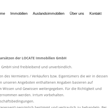
ome
Immobilien
Auslandsimmobilien
Über uns
Kontakt
rarsätzen der LOCATE Immobilien GmbH
n GmbH sind freibleibend und unverbindlich.
 des Vermieters / Verkäufers bzw. Eigentümers die wir in dessen
e in unseren Angeboten enthaltenen Angaben basieren auf
m Wissen und Gewissen weitergegeben. Für die Richtigkeit und
übernommen werden. Irrtum vorbehalten.
Geschäftsbedingungen.
nteressent) persönlich bestimmt und vertraulich zu behandeln. Bei