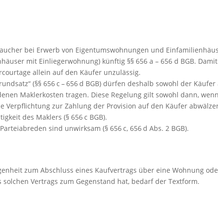
raucher bei Erwerb von Eigentumswohnungen und Einfamilienhäu
häuser mit Einliegerwohnung) künftig §§ 656 a – 656 d BGB. Damit 
rcourtage allein auf den Käufer unzulässig.
ndsatz“ (§§ 656 c – 656 d BGB) dürfen deshalb sowohl der Käufer 
ndenen Maklerkosten tragen. Diese Regelung gilt sowohl dann, wen
e Verpflichtung zur Zahlung der Provision auf den Käufer abwälze
tigkeit des Maklers (§ 656 c BGB).
rteiabreden sind unwirksam (§ 656 c, 656 d Abs. 2 BGB).
egenheit zum Abschluss eines Kaufvertrags über eine Wohnung ode
s solchen Vertrags zum Gegenstand hat, bedarf der Textform.