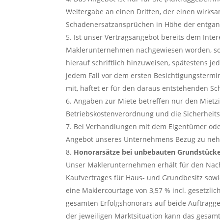
Weitergabe an einen Dritten, der einen wirks
Schadenersatzansprüchen in Höhe der entgang
Ist unser Vertragsangebot bereits dem Inte
Maklerunternehmen nachgewiesen worden, so i
hierauf schriftlich hinzuweisen, spätestens j
jedem Fall vor dem ersten Besichtigungstermin.
mit, haftet er für den daraus entstehenden 
Angaben zur Miete betreffen nur den Mietzi
Betriebskostenverordnung und die Sicherheitsle
Bei Verhandlungen mit dem Eigentümer oder 
Angebot unseres Unternehmens Bezug zu ne
Honorarsätze bei unbebauten Grundstücke
Unser Maklerunternehmen erhält für den Nach
Kaufvertrages für Haus- und Grundbesitz so
eine Maklercourtage von 3,57 % incl. gesetzli
gesamten Erfolgshonorars auf beide Auftraggeb
der jeweiligen Marktsituation kann das gesam